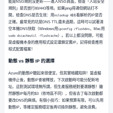
能是NSG規則沒更新——進入NSG頁面，檢查「入站安全
規則」是否放行80/443等埠。如果ping得通但網站打不
開，檢查DNS是否生效：用
看解析的IP是否
nslookup 域名
正確。最常見的坑是DNS TTL還未過期，這時可以試著清
空本機DNS快取（Windows用
，Mac用
ipconfig /flushdns
）。若以上都沒問題，可能
sudo dscacheutil -flushcache
是虛擬機本身的應用程式設定還鎖定舊IP，記得檢查應用
程式配置檔案！
動態 vs 靜態 IP 的選擇
Azure的動態IP聽起來很便宜，但其實暗藏陷阱！當虛擬
機停止後，動態IP會被釋放，下次啟動時可能分配新地
址。這對測試環境無所謂，但生產服務絕對要選靜態！雖
然靜態IP每月約$3（依地區不同），但省去了每次啟動都
要改DNS的麻煩。有個小技巧：如果預算有限，可以先用
動態IP，等確定服務穩定後再切換到靜態，避免浪費。