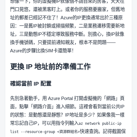
想像一下，你的虛擬機IP就像個不請自來的房客，天天在
門口晃悠，還被黑客盯上。或者你的服務要搬家，但舊地
址的郵差已經記不住了！Azure的IP更換通常出於三種原
因：一是舊IP被封鎖或掃描頻繁，二是業務遷移需要新地
址，三是動態IP不穩定導致服務中斷。別擔心，換IP就像
換手機號碼，只要提前通知親友，根本不是問題——
Azure的步驟比換SIM卡還簡單！
更換 IP 地址前的準備工作
確認當前 IP 配置
先別急著動手，用 Azure Portal 打開虛擬機的「網路」頁
面，點擊「網路介面」進入細節。這裡會看到當前公共IP
的狀態：是動態還是靜態？IP地址是多少？如果像我一樣
常忘記自己IP，可以用指令列輸入
az network public-ip
快速查詢。記得截圖保
list --resource-group <資源群組名>