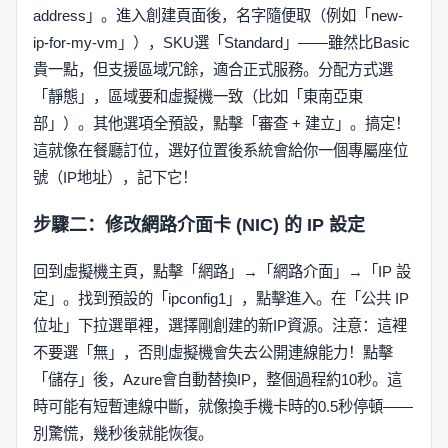
address」。進入創建頁面後，名字隨便取（例如「new-
ip-for-my-vm」），SKU選「Standard」——雖然比Basic
貴一點，但支援區域冗餘，適合正式服務。分配方式選
「靜態」，區域要和虛擬機一致（比如「東南亞東
部」）。其他選項全預設，點擊「審查 + 建立」。搞定！
這就像在餐廳訂位，選好位置後系統會給你一個專屬座位
號（IP地址），記下它！
步驟二：修改網路介面卡 (NIC) 的 IP 設定
回到虛擬機主頁，點擊「網路」→「網路介面」→「IP 設
定」。找到預設的「ipconfig1」，點擊進入。在「公共 IP
位址」下拉選單裡，選擇剛創建的新IP資源。注意：這裡
不要選「無」，否則虛擬機會失去公開連線能力！點擊
「儲存」後，Azure會自動替換IP，整個過程約10秒。這
時可能有短暫連線中斷，就像換手機卡時的0.5秒停頓——
別驚慌，幾秒後就能恢復。