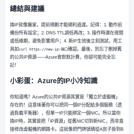
總結與建議
換IP就像搬家，提前規劃才能順利過渡。記得：1. 動作前
備份所有設定；2. DNS TTL調低再改；3. 操作時選在夜間
或低峰期，避免影響用戶；4. 新IP生效後立刻測試，用工
具如
確認。最後，別忘了刪掉舊
curl https://new-ip:端口
的公共IP資源——Azure會默默計費，你卻可能完全忘
記！
小彩蛋：Azure的IP小冷知識
你知道嗎？Azure的公共IP資源其實是「獨立於虛擬機」
存在的！這意味著你可以把同一個IP分配給多個服務（透
過負載平衡器），但單一IP只能綁定一個NIC。所以當你
換IP時，其實是把「IP資源」從舊NIC切到新NIC，而非直
接修改虛擬機的網路卡。這就像把門牌號碼從A房子掛到B