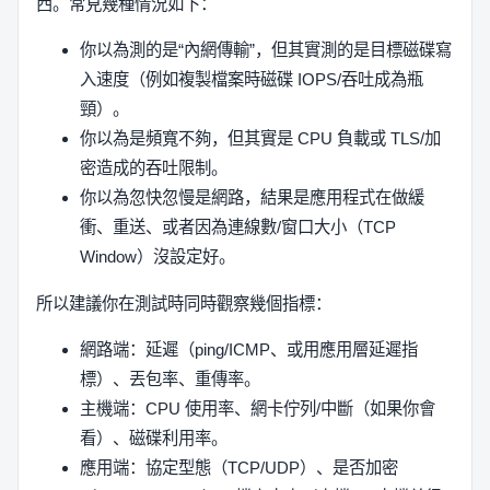
西。常見幾種情況如下：
你以為測的是“內網傳輸”，但其實測的是目標磁碟寫
入速度（例如複製檔案時磁碟 IOPS/吞吐成為瓶
頸）。
你以為是頻寬不夠，但其實是 CPU 負載或 TLS/加
密造成的吞吐限制。
你以為忽快忽慢是網路，結果是應用程式在做緩
衝、重送、或者因為連線數/窗口大小（TCP
Window）沒設定好。
所以建議你在測試時同時觀察幾個指標：
網路端：延遲（ping/ICMP、或用應用層延遲指
標）、丟包率、重傳率。
主機端：CPU 使用率、網卡佇列/中斷（如果你會
看）、磁碟利用率。
應用端：協定型態（TCP/UDP）、是否加密