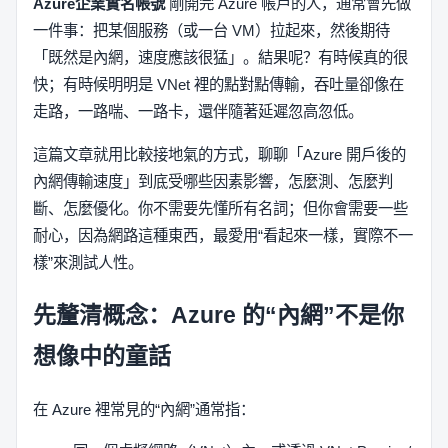
Azure企業實名帳號
剛開完 Azure 帳戶的人，通常會先做
一件事：把某個服務（或一台 VM）拉起來，然後期待
「既然是內網，速度應該很猛」。結果呢？有時候真的很
快；有時候明明是 VNet 裡的點對點傳輸，吞吐量卻像在
走路，一路喘、一路卡，還伴隨著延遲忽高忽低。
這篇文章就用比較接地氣的方式，聊聊「Azure 開戶後的
內網傳輸速度」到底受哪些因素影響，怎麼測、怎麼判
斷、怎麼優化。你不需要先懂所有名詞；但你會需要一些
耐心，因為網路這種東西，最愛用“看起來一樣，實際不一
樣”來測試人性。
先釐清概念：Azure 的“內網”不是你
想像中的童話
在 Azure 裡常見的“內網”通常指：