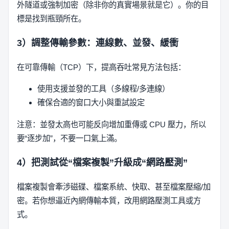
外隧道或強制加密（除非你的真實場景就是它）。你的目
標是找到瓶頸所在。
3）調整傳輸參數：連線數、並發、緩衝
在可靠傳輸（TCP）下，提高吞吐常見方法包括：
使用支援並發的工具（多線程/多連線）
確保合適的窗口大小與重試設定
注意：並發太高也可能反向增加重傳或 CPU 壓力，所以
要“逐步加”，不要一口氣上滿。
4）把測試從“檔案複製”升級成“網路壓測”
檔案複製會牽涉磁碟、檔案系統、快取、甚至檔案壓縮/加
密。若你想逼近內網傳輸本質，改用網路壓測工具或方
式。