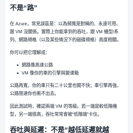
不是“路”
在 Azure，常見誤區是：以為頻寬是對稱的、永遠可用、
跟 VM 沒關係。實際上你能拿到的吞吐，跟 VM 機型/系
列、網路規格（以及某些情況下的磁碟規格）高度相關。
你可以把它理解成：
網路像高速公路
VM 像你的車的引擎與變速箱
公路再寬，你的車只有二十公里也開不快；車引擎再強，
公路限速你也衝不出去。
因此測試時，確認兩端 VM 的等級。若一端是較低階機
型，另一端很高，吞吐常常會被“低階端”卡住。
吞吐與延遲：不是“越低延遲就越