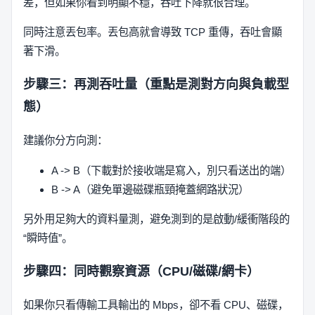
差，但如果你看到明顯不穩，吞吐下降就很合理。
同時注意丟包率。丟包高就會導致 TCP 重傳，吞吐會顯
著下滑。
步驟三：再測吞吐量（重點是測對方向與負載型
態）
建議你分方向測：
A -> B（下載對於接收端是寫入，別只看送出的端）
B -> A（避免單邊磁碟瓶頸掩蓋網路狀況）
另外用足夠大的資料量測，避免測到的是啟動/緩衝階段的
“瞬時值”。
步驟四：同時觀察資源（CPU/磁碟/網卡）
如果你只看傳輸工具輸出的 Mbps，卻不看 CPU、磁碟，