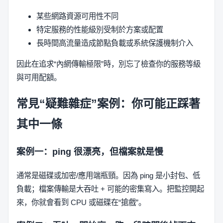
某些網路資源可用性不同
特定服務的性能級別受制於方案或配置
長時間高流量造成節點負載或系統保護機制介入
因此在追求“內網傳輸極限”時，別忘了檢查你的服務等級
與可用配額。
常見“疑難雜症”案例：你可能正踩著
其中一條
案例一：ping 很漂亮，但檔案就是慢
通常是磁碟或加密/應用端瓶頸。因為 ping 是小封包、低
負載；檔案傳輸是大吞吐 + 可能的密集寫入。把監控開起
來，你就會看到 CPU 或磁碟在“搶戲”。