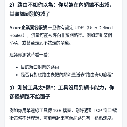
2）路由不如你以為：你以為在內網繞不出城，
其實繞到別的城了
Azure企業實名帳號
一旦你有設定 UDR（User Defined
Routes），流量可能被導向非預期路徑。例如走到某個
NVA、或甚至走到不該走的閘道。
建議你測試時看一看：
目的端口對應的路由
是否有對應路由表把內網流量送去“路由奇幻旅程”
3）測試工具太“懶”：工具沒用到網卡能力，你
卻怪網路不給面子
例如你用單連線工具傳 1GB 檔案，剛好遇到 TCP 窗口/緩
衝策略不夠理想，可能看起來就像網路只有一點點速度。