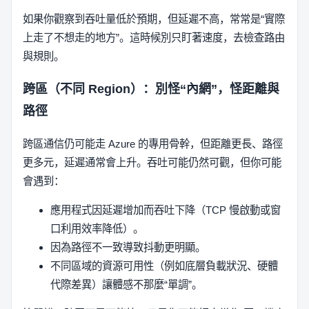
如果你觀察到吞吐量低於預期，但延遲不高，常常是“實際
上走了不想走的地方”。這時候別只盯著速度，去檢查路由
與規則。
跨區（不同 Region）：別怪“內網”，怪距離與
路徑
跨區通信仍可能走 Azure 的專用骨幹，但距離更長、路徑
更多元，延遲通常會上升。吞吐可能仍然可觀，但你可能
會遇到：
應用程式因延遲增加而吞吐下降（TCP 慢啟動或窗
口利用效率降低）。
因為路徑不一致導致抖動更明顯。
不同區域的資源可用性（例如底層負載狀況、硬體
代際差異）讓體感不那麼“單調”。