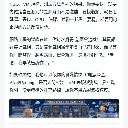
NSG、VM 規格、測試方法牽引的結果。你想要快，就要
先確定自己測到的是網路而不是磁碟；要找瓶頸，就要把
延遲、丟包、CPU、磁碟、並發一起看；要穩，就要用可
重現的方法反覆驗證。
網路工程的樂趣在於：你每次覺得“怎麼會這樣”，其實都
在接近真相。只是這個真相通常不會自己走出來，而是等
你打開監控，翻查路由，檢查規則，最後才對你說：“看
吧，我早就告訴你了。”
如果你願意，我也可以依你的實際情境（同區/跨區、
VNet/Peering、是否走防火牆、VM 等級與測試工具）幫
你列一份更精準的排查路線，讓你不用靠運氣找速度。