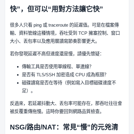
快”，但可以“用對方法讓它快”
很多人只看 ping 或 traceroute 的延遲值。可是在檔案傳
輸、資料管線這種情境，吞吐受到 TCP 擁塞控制、窗口
大小、丟包率以及應用層讀寫節奏影響更大。
若你發現延遲不高但速度還是慢，請優先懷疑：
傳輸工具是否使用單線程、單連線？
是否有 TLS/SSH 加密造成 CPU 成為瓶頸？
磁碟讀寫是否在等待（例如寫入目標磁碟速度不
足）。
反過來，若延遲抖動大、丟包率可能存在，那吞吐往往會
被反覆重傳拖慢。這時你要回到網路品質檢查。
NSG/路由/NAT：常見“慢”的元兇清