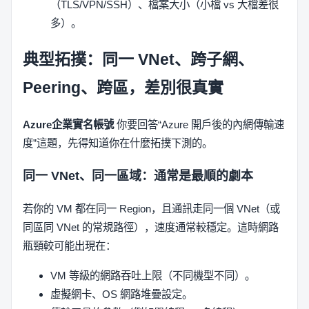
（TLS/VPN/SSH）、檔案大小（小檔 vs 大檔差很
多）。
典型拓撲：同一 VNet、跨子網、
Peering、跨區，差別很真實
Azure企業實名帳號
你要回答“Azure 開戶後的內網傳輸速
度”這題，先得知道你在什麼拓撲下測的。
同一 VNet、同一區域：通常是最順的劇本
若你的 VM 都在同一 Region，且通訊走同一個 VNet（或
同區同 VNet 的常規路徑），速度通常較穩定。這時網路
瓶頸較可能出現在：
VM 等級的網路吞吐上限（不同機型不同）。
虛擬網卡、OS 網路堆疊設定。