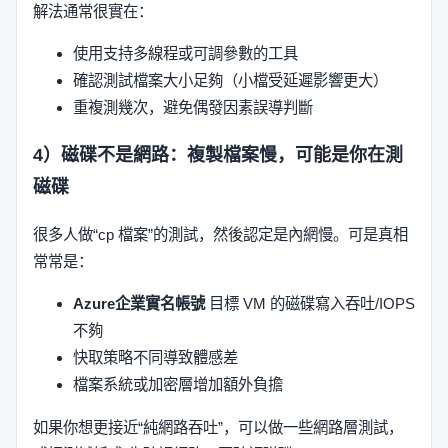
解法通常很實在：
使用支持多線程或可調參數的工具
確認測試檔案大小足夠（小檔受延遲影響更大）
重複測幾次，避免偶發因素誤導判斷
4）磁碟不是網路：複製檔案慢，可能是你在測
磁碟
很多人做“cp 檔案”的測試，然後認定是內網慢。可是真相
常常是：
Azure企業實名帳號
目標 VM 的磁碟寫入吞吐/IOPS
不夠
快取策略不同導致體感差
檔案系統或加密層增加額外負擔
如果你想更接近“純網路吞吐”，可以做一些網路層測試，