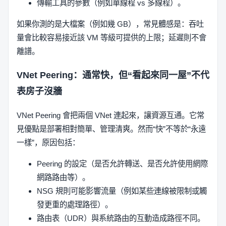
傳輸工具的參數（例如單線程 vs 多線程）。
如果你測的是大檔案（例如幾 GB），常見體感是：吞吐
量會比較容易接近該 VM 等級可提供的上限；延遲則不會
離譜。
VNet Peering：通常快，但“看起來同一屋”不代
表房子沒牆
VNet Peering 會把兩個 VNet 連起來，讓資源互通。它常
見優點是部署相對簡單、管理清爽。然而“快”不等於“永遠
一樣”，原因包括：
Peering 的設定（是否允許轉送、是否允許使用網際
網路路由等）。
NSG 規則可能影響流量（例如某些連線被限制或觸
發更重的處理路徑）。
路由表（UDR）與系統路由的互動造成路徑不同。