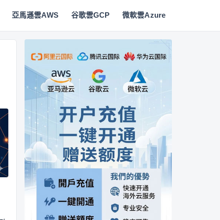
亞馬遜雲AWS
谷歌雲GCP
微軟雲Azure