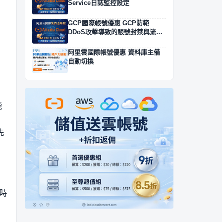
Service日誌監控設定
GCP國際帳號優惠 GCP防範
DDoS攻擊導致的賬號封禁與流量
清洗方案
阿里雲國際帳號優惠 資料庫主備
自動切換
能
先
時