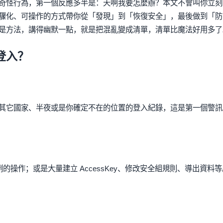
奇怪行為，第一個反應多半是：天啊我要怎麼辦？本文不會叫你立刻
驟化、可操作的方式帶你從「發現」到「恢復安全」，最後做到「防
是方法，講得幽默一點，就是把混亂變成清單，清單比魔法好用多了
登入？
其它國家、半夜或是你確定不在的位置的登入紀錄，這是第一個警訊
的操作；或是大量建立 AccessKey、修改安全組規則、導出資料等