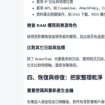
異常 IP 位址與地理位置
異常 API，如 CreateUser、AttachPolicy、Cr
資料匯出相關操作，如 OSS 下載、RDS 備
檢查 RAM 權限與資源角色
檢視受影響帳號或使用者的權限，找出是否有過度
比對其它日誌與指標
除了 ActionTrail，也要看系統日誌、應用
交叉比對時間軸，還原攻擊路徑。
四、恢復與修復：把家整理乾淨
重置密碼與重新產生金鑰
在確認入侵途徑並已隔離後，對所有受影響帳戶進