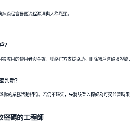
機演練，演練過程會暴露流程漏洞與人為瓶頸。
戶？
用被濫用的使用者與金鑰，聯絡官方支援協助。刪除帳戶會破壞證據
麼判斷？
與是否與你的業務活動相符。若仍不確定，先將該登入標記為可疑並暫時
改密碼的工程師