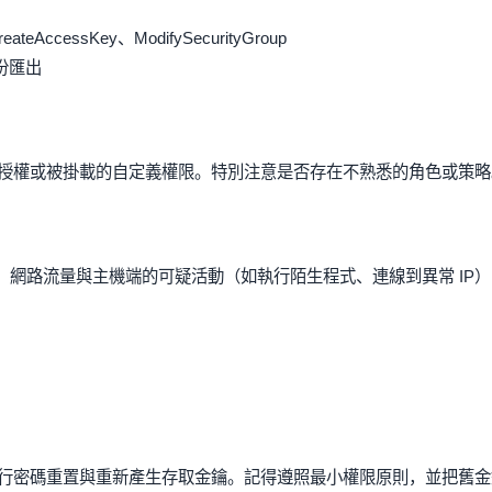
eateAccessKey、ModifySecurityGroup
份匯出
授權或被掛載的自定義權限。特別注意是否存在不熟悉的角色或策略
程式日誌、網路流量與主機端的可疑活動（如執行陌生程式、連線到異常 IP
行密碼重置與重新產生存取金鑰。記得遵照最小權限原則，並把舊金