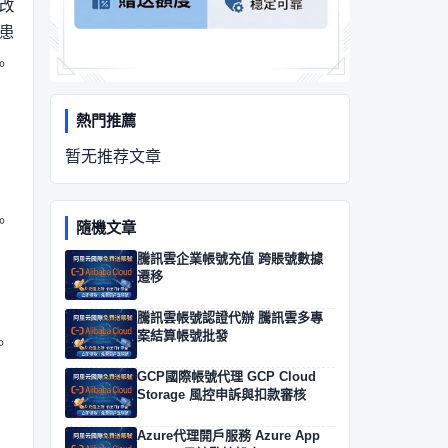
改
患
。
熱門推薦
暂无推荐文章
。
隨機文章
騰訊雲企業帳號充值 跨賬號數據
遷移
騰訊雲帳號認證代辦 騰訊雲多專
案結算帳號批發
。
GCP國際帳號代理 GCP Cloud
Storage 風控申訴與扣款審核
Azure代理開戶服務 Azure App