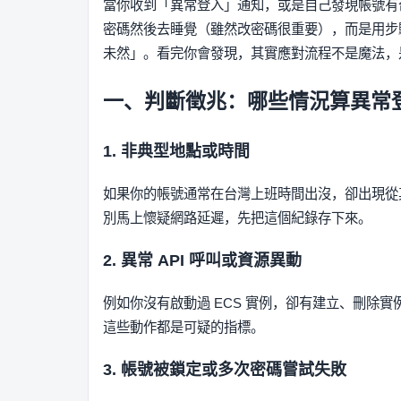
當你收到「異常登入」通知，或是自己發現帳號有
密碼然後去睡覺（雖然改密碼很重要），而是用步
未然」。看完你會發現，其實應對流程不是魔法，
一、判斷徵兆：哪些情況算異常
1. 非典型地點或時間
如果你的帳號通常在台灣上班時間出沒，卻出現從
別馬上懷疑網路延遲，先把這個紀錄存下來。
2. 異常 API 呼叫或資源異動
例如你沒有啟動過 ECS 實例，卻有建立、刪除實例
這些動作都是可疑的指標。
3. 帳號被鎖定或多次密碼嘗試失敗