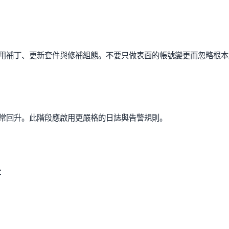
用補丁、更新套件與修補組態。不要只做表面的帳號變更而忽略根本
常回升。此階段應啟用更嚴格的日誌與告警規則。
：