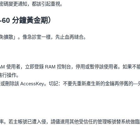
密碼變更通知，都該引起重視。
60 分鐘黃金期）
免擴散」。像急診室一樣，先止血再縫合。
AM 使用者，立即登錄 RAM 控制台，停用或暫停該使用者。如果不
進行操作。
停用或刪除該 AccessKey。切記：不要先重新產生新的金鑰再停舊的—
率。若主帳號已遭入侵，請儘速用其他受信任的管理帳號替系統做臨