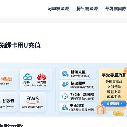
阿里雲國際
騰訊雲國際
華為雲國際
S免綁卡用U充值