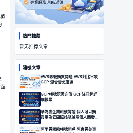
充值
的
熱門推薦
暂无推荐文章
隨機文章
AWS帳號購買開通 AWS對比谷歌
來
GCP 混合雲怎麼選
方面
GCP帳號認證充值 GCP註冊超詳
細教學
華為雲企業帳號認證 個人可以購
買華為云國際站賬號嗎個人開發者
出海首選
阿里雲國際帳號開戶 阿裏雲美東