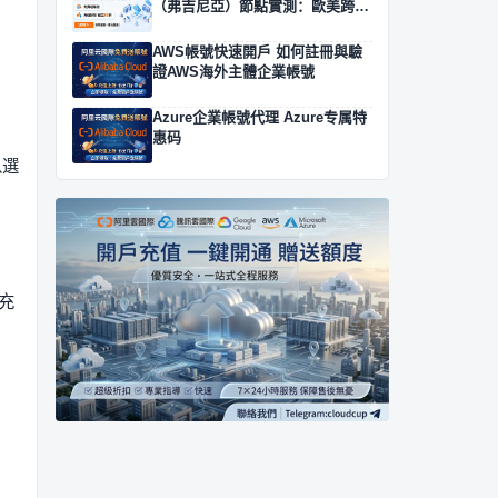
（弗吉尼亞）節點實測：歐美跨境
業務的網絡連通性
AWS帳號快速開戶 如何註冊與驗
證AWS海外主體企業帳號
Azure企業帳號代理 Azure专属特
惠码
以選
充