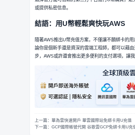
或提供私密信息。
結語：用U幣輕鬆爽快玩AWS
隨著AWS推出U幣充值方案，不僅讓不願綁卡的
論你是個新手還是資深的雲端工程師，都可以藉由
步，AWS或許還會推出更多便利的支付選項，讓
上一篇：華為雲快速開戶 華雲國際站免綁卡用U充值
下一篇：GCP國際帳號代開 谷歌雲GCP免綁卡用U充