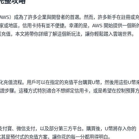
完整攻略
AWS）成為了許多企業與開發者的首選。然而，許多新手在註冊或
家或地區，信用卡持有並不便捷。幸運的是，AWS 開始提供一個新
鬆充值，本文將帶你詳細了解這個新玩法，讓你輕鬆踏入雲端世界。
簡化充值流程。用戶可以在指定的充值平台購買U幣，然後用這些U幣
驗證步驟。這種方式特別適合不想綁定信用卡，或是希望在控制預算
支付寶、微信支付，以及部分第三方平台。購買後，U幣將存入你的
，尤其是預付式的充值方案，讓你花的每一分都用得明白。