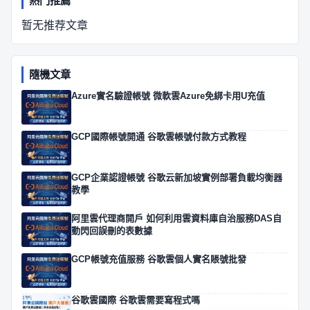
熱門推薦
暂无推荐文章
隨機文章
Azure實名驗證帳號 微軟雲Azure免綁卡用U充值
GCP國際帳號開通 谷歌雲帳號付款方式教程
GCP企業認證帳號 谷歌云新加坡實例部署負載均衡器
教學
阿里雲代理商開戶 如何利用雲資料庫自治服務DAS自
動閃回誤刪的表數據
GCP帳號充值服務 谷歌雲個人實名賬號批發
谷歌雲國際 谷歌雲需要寫程式嗎