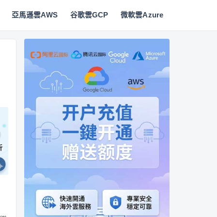
亞馬遜雲AWS
谷歌雲GCP
微軟雲Azure