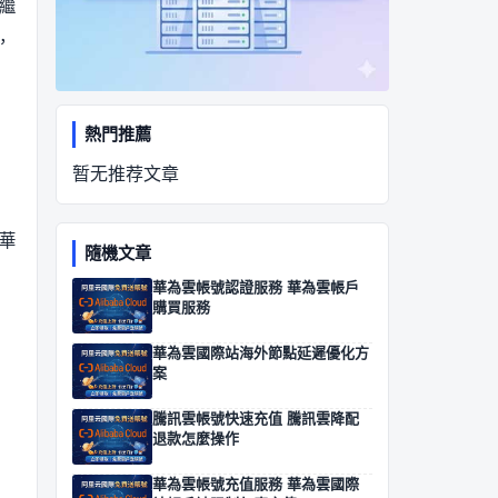
繼
，
熱門推薦
暂无推荐文章
華
隨機文章
華為雲帳號認證服務 華為雲帳戶
購買服務
華為雲國際站海外節點延遲優化方
案
騰訊雲帳號快速充值 騰訊雲降配
退款怎麼操作
華為雲帳號充值服務 華為雲國際