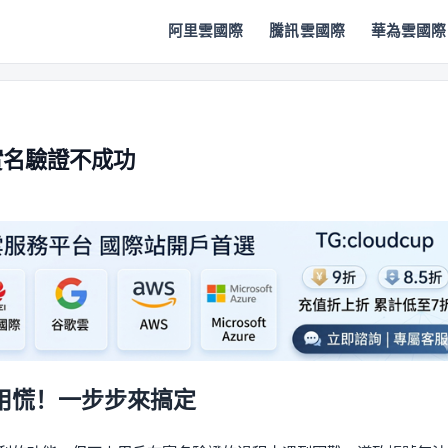
阿里雲國際
騰訊雲國際
華為雲國際
實名驗證不成功
用慌！一步步來搞定