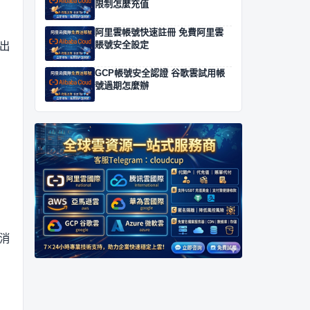
限制怎麼充值
阿里雲帳號快速註冊 免費阿里雲
賬號安全設定
出
GCP帳號安全認證 谷歌雲試用帳
號過期怎麼辦
。
消