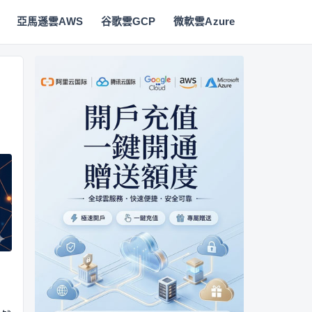
亞馬遜雲AWS
谷歌雲GCP
微軟雲Azure