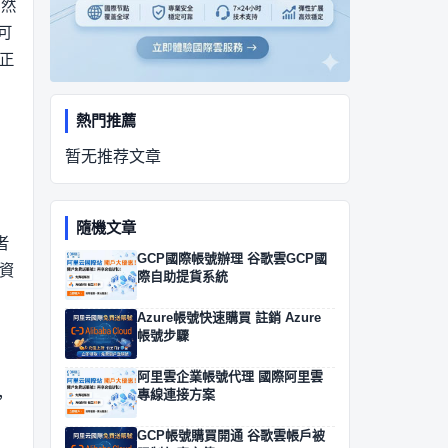
。然
可
正
熱門推薦
暂无推荐文章
隨機文章
者
GCP國際帳號辦理 谷歌雲GCP國
資
際自助提貨系統
Azure帳號快速購買 註銷 Azure
帳號步驟
阿里雲企業帳號代理 國際阿里雲
，
專線連接方案
GCP帳號購買開通 谷歌雲帳戶被