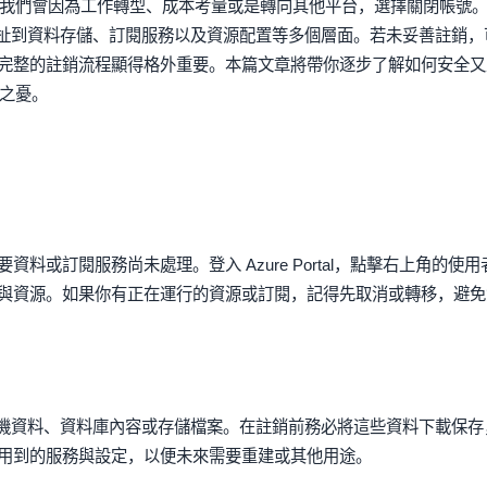
有時候我們會因為工作轉型、成本考量或是轉向其他平台，選擇關閉帳號
還牽扯到資料存儲、訂閱服務以及資源配置等多個層面。若未妥善註銷，
完整的註銷流程顯得格外重要。本篇文章將帶你逐步了解如何安全又
顧之憂。
或訂閱服務尚未處理。登入 Azure Portal，點擊右上角的使用
與資源。如果你有正在運行的資源或訂閱，記得先取消或轉移，避免
虛擬機資料、資料庫內容或存儲檔案。在註銷前務必將這些資料下載保存
用到的服務與設定，以便未來需要重建或其他用途。