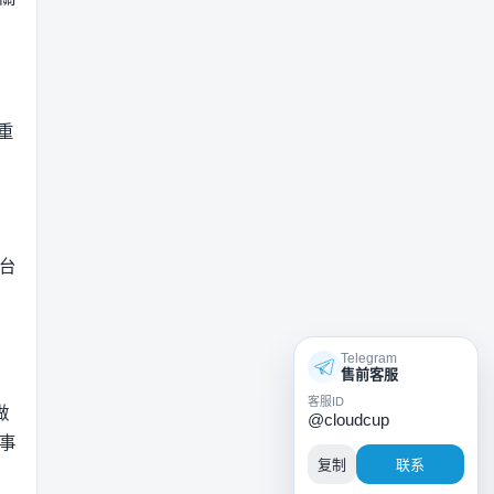
重
台
Telegram
售前客服
客服ID
做
@cloudcup
事
复制
联系