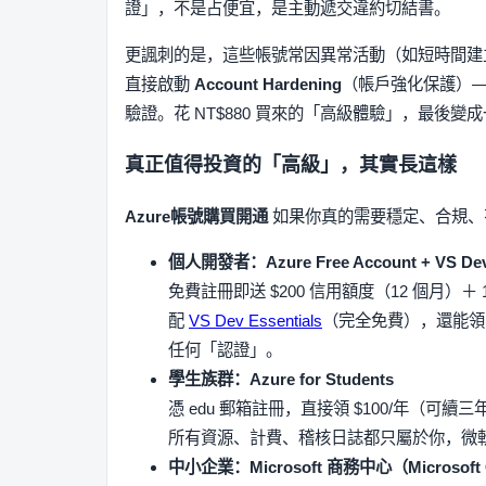
證」，不是占便宜，是主動遞交違約切結書。
更諷刺的是，這些帳號常因異常活動（如短時間建立
直接啟動
Account Hardening
（帳戶強化保護）
驗證。花 NT$880 買來的「高級體驗」，最後變
真正值得投資的「高級」，其實長這樣
Azure帳號購買開通
如果你真的需要穩定、合規、有
個人開發者：Azure Free Account + VS Dev 
免費註冊即送 $200 信用額度（12 個月）＋ 1
配
VS Dev Essentials
（完全免費），還能領 Git
任何「認證」。
學生族群：Azure for Students
憑 edu 郵箱註冊，直接領 $100/年（可續三年）
所有資源、計費、稽核日誌都只屬於你，微
中小企業：Microsoft 商務中心（Microsoft Co