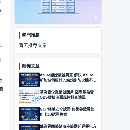
o
端
熱門推薦
三
暂无推荐文章
訂
隨機文章
Azure認證帳號購買 解決 Azure
新加坡伺服器入站規則防火牆不生
中
效
速
華為雲企業帳號開戶 國際華為雲
OBS數據洩漏風控排查清單
GCP帳號安全認證 修復谷歌雲信
用卡3D認證失敗
華為雲國際站海外節點延遲優化方