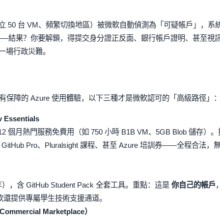
 50 台 VM、頻繁切換地區）被微軟自動偵測為「可疑帳戶」，系
——結果？你要解鎖，得提交身分證正反面、銀行帳戶證明、甚至視
成一場行政災難。
保障的 Azure 使用體驗，以下三種才是微軟認可的「高級路徑」
Essentials
2 個月熱門服務免費用（如 750 小時 B1B VM、5GB Blob 儲存）。
Hub Pro、Pluralsight 課程、甚至 Azure 培訓券——全程合法，
，含 GitHub Student Pack 全套工具。重點：這是
你自己的帳戶
軟還提供專屬學生技術支援通道。
mmercial Marketplace）