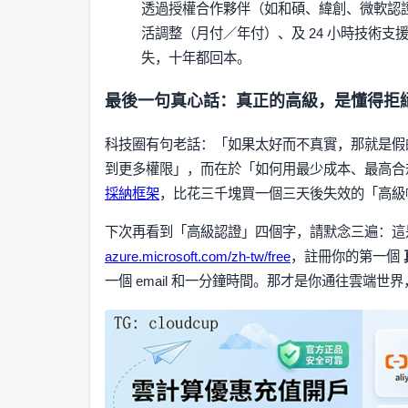
透過授權合作夥伴（如和碩、緯創、微軟認證 C
活調整（月付／年付）、及 24 小時技術
失，十年都回本。
最後一句真心話：真正的高級，是懂得拒
科技圈有句老話：「如果太好而不真實，那就是假的
到更多權限」，而在於「如何用最少成本、最高合規
採納框架
，比花三千塊買一個三天後失效的「高級
下次再看到「高級認證」四個字，請默念三遍：這
azure.microsoft.com/zh-tw/free
，註冊你的第一個
一個 email 和一分鐘時間。那才是你通往雲端世