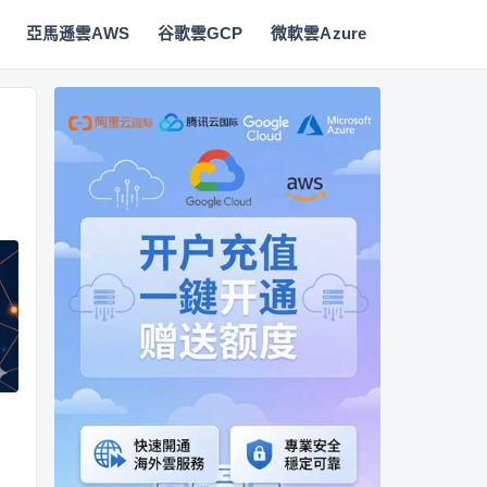
亞馬遜雲AWS
谷歌雲GCP
微軟雲Azure