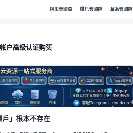
阿里雲國際
騰訊雲國際
華為雲國際
软云帐户高级认证购买
證帳戶」根本不存在