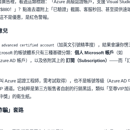
告裡，看過這類標題：「Azure 高級認證帳戶，支援 Visual Studi
 NT$880！」？點進去還附上「已驗證」截圖、客服秒回、甚至提供遠
這不是優惠，是紅色警報。
意兒
（加英文引號精準搜），結果會讓你愣
 advanced certified account
osoft 的帳號體系只有三種基礎分類：
個人 Microsoft 帳戶
（如
zure AD 帳戶），以及依附其上的
訂閱（Subscription）
——而「
zure 認證工程師，需考試取得），也不是帳號等級（Azure AD 
IP 通道。它純粹是第三方販售者自創的行銷黑話，類似「至尊VIP加
中獎」的衛生紙。
詐騙」套路