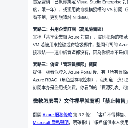
賣家聲稱「已幫你綁定 Visual Studio Enterpris
度，限一年）、或濫用教育機構授權的 VS 訂閱
看不到，更別說追討 NT$880。
套路二：共用企業訂閱（高風險雷區）
宣稱「共享企業級 Azure 訂閱」，實則把你
VM 若被用來挖礦或寄垃圾郵件，整間公司的 Azu
接凍結——連申訴管道都沒有，因為你根本不是訂
套路三：偽造「管理員權限」截圖
提供一張看似登入 Azure Portal 後、有「所有
Azure RBAC（角色型存取控制），就知道：這只是
訂閱本身是盜用或欠費，你看到的「資源列表」可能全是虛擬機
微軟怎麼看？文件裡早就寫明「禁止轉售
翻開
Azure 服務條款
第 3.3 條：「客戶不得
Microsoft 隱私聲明
，明確指出「帳戶僅供本人使