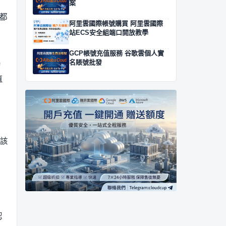
案
面都
阿里雲國際帳號購買 阿里雲國際
站ECS安全組端口開放教學
GCP帳號充值服務 谷歌雲個人實
名賬號批發
的
直
該
認