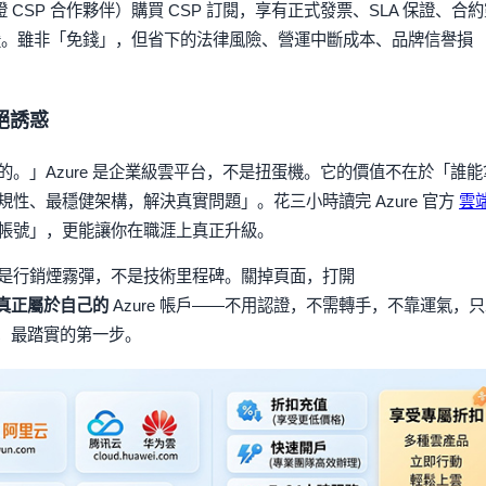
SP 合作夥伴）購買 CSP 訂閱，享有正式發票、SLA 保證、合約
支援。雖非「免錢」，但省下的法律風險、營運中斷成本、品牌信譽損
絕誘惑
。」Azure 是企業級雲平台，不是扭蛋機。它的價值不在於「誰能
性、最穩健架構，解決真實問題」。花三小時讀完 Azure 官方
雲
帳號」，更能讓你在職涯上真正升級。
是行銷煙霧彈，不是技術里程碑。關掉頁面，打開
真正屬於自己的
Azure 帳戶——不用認證，不需轉手，不靠運氣，
界，最踏實的第一步。