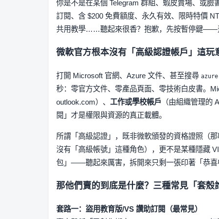
你是不是在某個 Telegram 群組、蝦皮賣場、或臉書廣
訂閱、含 $200 免費額度、永久有效、限時特價
共用教學……聽起來很香？抱歉，先按暫停鍵——
微軟官方根本沒有「高級認證帳戶」這玩
打開 Microsoft 官網、Azure 文件、甚至搜尋
azure
秒：零官方文件、零產品頁面、零技術白皮書。Micr
outlook.com）、
工作或學校帳戶
（由組織管理的 A
閱」才是權限與資源的真正載體。
所謂「高級認證」，既非微軟頒發的資格證照（那叫 A
沒有「高級帳號」這種角色），更不是某種隱藏 V
包」——聽起來厲害，拆開來只剩一張印著「恭喜
那他們賣的到底是什麼？三種常見「套殼
套路一：盜用教育版/VS 讚助訂閱（最常見）