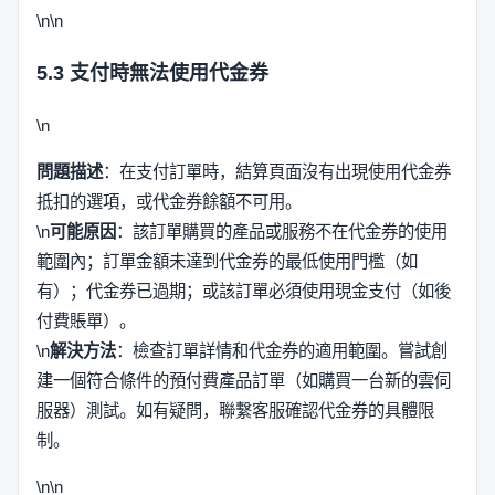
\n\n
5.3 支付時無法使用代金券
\n
問題描述
：在支付訂單時，結算頁面沒有出現使用代金券
抵扣的選項，或代金券餘額不可用。
\n
可能原因
：該訂單購買的產品或服務不在代金券的使用
範圍內；訂單金額未達到代金券的最低使用門檻（如
有）；代金券已過期；或該訂單必須使用現金支付（如後
付費賬單）。
\n
解決方法
：檢查訂單詳情和代金券的適用範圍。嘗試創
建一個符合條件的預付費產品訂單（如購買一台新的雲伺
服器）測試。如有疑問，聯繫客服確認代金券的具體限
制。
\n\n