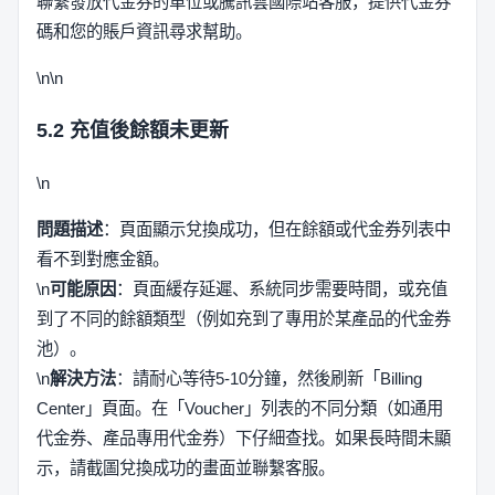
聯繫發放代金券的單位或騰訊雲國際站客服，提供代金券
碼和您的賬戶資訊尋求幫助。
\n\n
5.2 充值後餘額未更新
\n
問題描述
：頁面顯示兌換成功，但在餘額或代金券列表中
看不到對應金額。
\n
可能原因
：頁面緩存延遲、系統同步需要時間，或充值
到了不同的餘額類型（例如充到了專用於某產品的代金券
池）。
\n
解決方法
：請耐心等待5-10分鐘，然後刷新「Billing
Center」頁面。在「Voucher」列表的不同分類（如通用
代金券、產品專用代金券）下仔細查找。如果長時間未顯
示，請截圖兌換成功的畫面並聯繫客服。