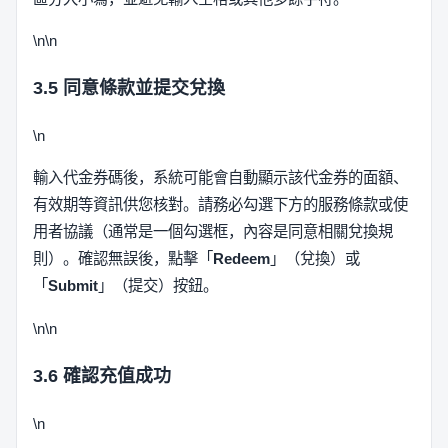
\n\n
3.5 同意條款並提交兌換
\n
輸入代金券碼後，系統可能會自動顯示該代金券的面額、
有效期等資訊供您核對。請務必勾選下方的服務條款或使
用者協議（通常是一個勾選框，內容是同意相關兌換規
則）。確認無誤後，點擊「
Redeem
」（兌換）或
「
Submit
」（提交）按鈕。
\n\n
3.6 確認充值成功
\n