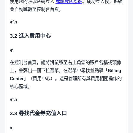
使用您的賬號密碼登入
騰訊雲國際站
。成功登入後，系統
會自動跳轉至控制台首頁。
\n\n
3.2 進入費用中心
\n
在控制台首頁，請將滑鼠移至右上角您的賬戶名稱或頭像
上，會彈出一個下拉選單。在選單中尋找並點擊「
Billing
Center
」（費用中心）。這是管理所有與費用相關操作的
核心區域。
\n\n
3.3 尋找代金券充值入口
\n