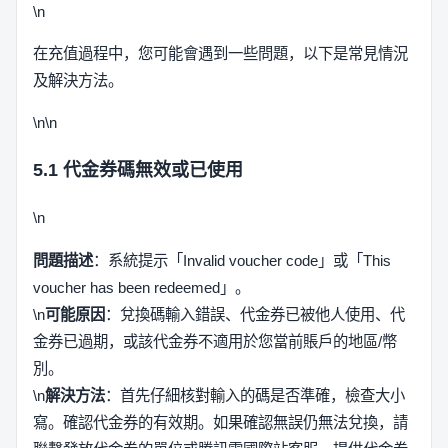
\n
在充值過程中，您可能會遇到一些問題，以下是常見情況
及解決方法。
\n\n
5.1 代金券碼無效或已使用
\n
問題描述
：系統提示「Invalid voucher code」或「This
voucher has been redeemed」。
\n
可能原因
：兌換碼輸入錯誤、代金券已被他人使用、代
金券已過期，或該代金券不適用於您當前賬戶的地區/幣
別。
\n
解決方法
：首先仔細核對輸入的碼是否準確，檢查大小
寫。確認代金券的有效期。如果確認無誤仍無法兌換，請