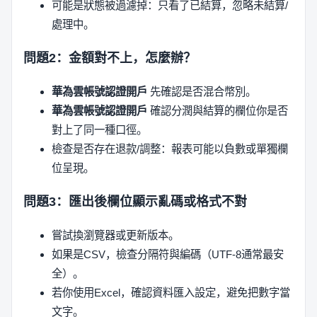
可能是狀態被過濾掉：只看了已結算，忽略未結算/
處理中。
問題2：金額對不上，怎麼辦？
華為雲帳號認證開戶
先確認是否混合幣別。
華為雲帳號認證開戶
確認分潤與結算的欄位你是否
對上了同一種口徑。
檢查是否存在退款/調整：報表可能以負數或單獨欄
位呈現。
問題3：匯出後欄位顯示亂碼或格式不對
嘗試換瀏覽器或更新版本。
如果是CSV，檢查分隔符與編碼（UTF-8通常最安
全）。
若你使用Excel，確認資料匯入設定，避免把數字當
文字。