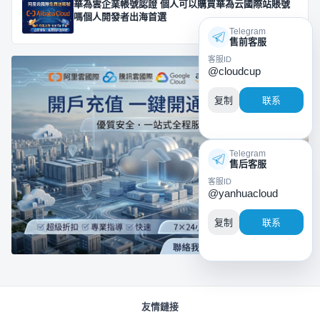
華為雲企業帳號認證 個人可以購買華為云國際站賬號
嗎個人開發者出海首選
Telegram
售前客服
客服ID
@cloudcup
复制
联系
Telegram
售后客服
客服ID
@yanhuacloud
复制
联系
友情鏈接