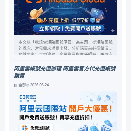
本文以「騰訊雲矩陣賬號購買」為主題，從矩陣賬號
的概念、常見需求場景出發，分析購買前必須釐清的
關鍵要素：合規邊界、企業資質與責任歸屬、賬號安
全與權限管理、費用結構與成本預估、以及交付與後
續維護。最後給出可操作的驗收清單與風險控制方
阿里雲帳號充值辦理 阿里雲官方代充值帳號
法，幫助讀者做出更穩妥的決策。
購買
全部
2026-06-24