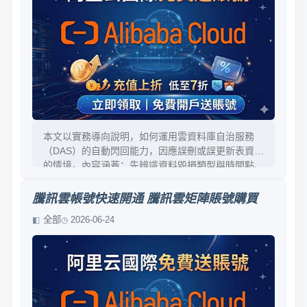
本文以實務導向說明，如何運用雲資料庫自治服務
（DAS）的自動閃回能力，因應誤刪或誤更新表資料
的情境。內容涵蓋：先辨識資料毀損類型與時間點、
再確認是否啟用閃回/保留政策、最後用自動閃回完
成回復並驗證一致性。文中也提供操作檢查清單、常
騰訊雲帳號快速開通 騰訊雲矩陣賬號購買
見失敗原因與治理建議，降低停機與人為失誤成本。
全部
2026-06-24