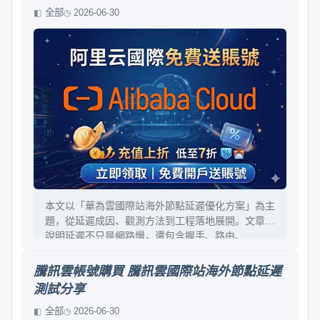
全部
2026-06-30
本文以「華為雲國際站海外節點延遲優化方案」為主
題，從延遲成因、觀測方法到工程落地展開。文章先
說明延遲不只是網路慢，還包含握手、路由、
DNS、TLS、排隊與應用處理等多因素。隨後提出以
用戶體驗為導向的分層策略：就近接入、路由與回源
騰訊雲帳號購買 騰訊雲國際站海外節點延遲
優化、DNS/Anycast、CDN與快取、連線復用、
測試分享
TCP/QUIC調優及容量治理。最後給出度量指標、驗
證流程與風險控管，讓方案可落地、可驗證、可迭
全部
2026-06-30