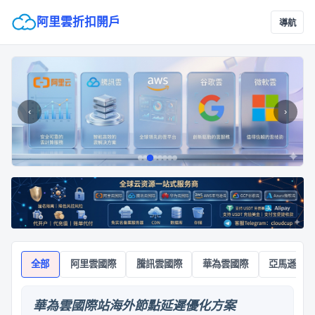
阿里雲折扣開戶
導航
‹
›
全部
阿里雲國際
騰訊雲國際
華為雲國際
亞馬遜雲A
華為雲國際站海外節點延遲優化方案