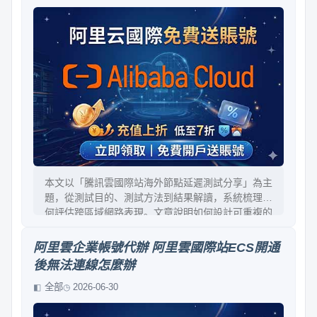
代。
本文以「騰訊雲國際站海外節點延遲測試分享」為主
題，從測試目的、測試方法到結果解讀，系統梳理如
何評估跨區域網路表現。文章說明如何設計可重複的
延遲測試流程，包含選點原則、工具選擇、樣本量與
排除異常。並討論延遲背後的路徑、擁塞與帶寬差
阿里雲企業帳號代辦 阿里雲國際站ECS開通
異，最後給出面向實務的優化建議，幫助你把數據變
後無法連線怎麼辦
成決策。
全部
2026-06-30