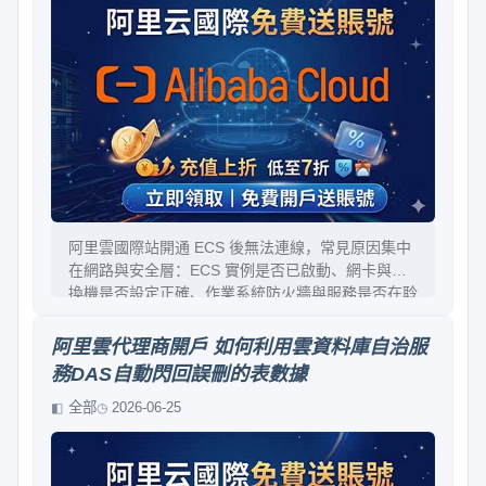
阿里雲國際站開通 ECS 後無法連線，常見原因集中
在網路與安全層：ECS 實例是否已啟動、網卡與交
換機是否設定正確、作業系統防火牆與服務是否在聆
聽、以及安全組與防火牆規則是否放行 SSH/RDP。
本文以排查流程為主線，從連線方式、IP/端口、雲
阿里雲代理商開戶 如何利用雲資料庫自治服
端安全組到本機路徑，並給出可直接照做的檢查清單
務DAS自動閃回誤刪的表數據
與修復策略，幫你在最短時間恢復連線。
全部
2026-06-25