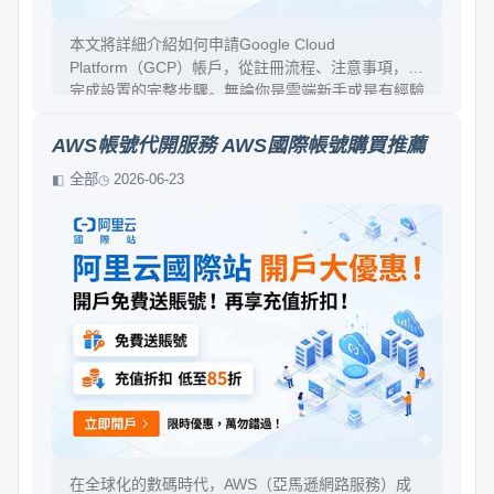
本文將詳細介紹如何申請Google Cloud
Platform（GCP）帳戶，從註冊流程、注意事項，到
完成設置的完整步驟。無論你是雲端新手或是有經驗
的開發者，都能在本文中找到實用的指導，輕鬆踏上
雲端科技的旅程。詳細步驟、常見問題與實用建議一
AWS帳號代開服務 AWS國際帳號購買推薦
應俱全，讓你快速掌握GCP帳戶申請的要點，邁向
全部
2026-06-23
雲端世界的第一步。
在全球化的數碼時代，AWS（亞馬遜網路服務）成