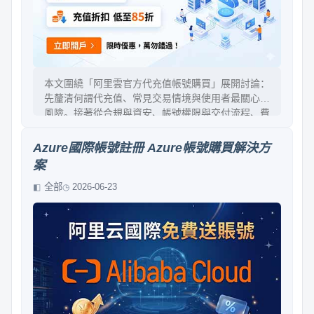
本文圍繞「阿里雲官方代充值帳號購買」展開討論：
先釐清何謂代充值、常見交易情境與使用者最關心的
風險。接著從合規與資安、帳號權限與交付流程、費
用結算與憑證保存、以及售後與爭議處理四面向提出
檢查清單。最後給出實操建議：如何在不影響業務的
Azure國際帳號註冊 Azure帳號購買解決方
前提下，降低不必要的不確定性，並把成本管控做到
案
可追溯。
全部
2026-06-23