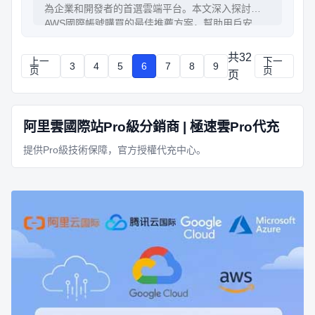
為企業和開發者的首選雲端平台。本文深入探討
AWS國際帳號購買的最佳推薦方案，幫助用戶安
全、經濟、有效率地獲取AWS資源，並分享購買流
程、注意事項與實用技巧，讓你的雲端之旅更加順利
共32
上一
下一
3
4
5
6
7
8
9
無憂。
页
页
页
阿里雲國際站Pro級分銷商 | 極速雲Pro代充
提供Pro級技術保障，官方授權代充中心。