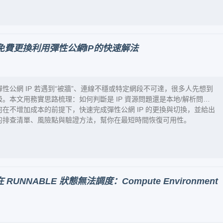
免費更換利用彈性公網IP的快速解法
性公網 IP 若遇到“被牆”、連線不穩或特定網段不可達，很多人先想到
。本文用務實思路梳理：如何判斷是 IP 資源問題還是本地/解析問
何在不增加成本的前提下，快速完成彈性公網 IP 的更換與切換，並給出
的排查清單、風險點與驗證方法，幫你在最短時間恢復可用性。
RUNNABLE 狀態無法調度：Compute Environment