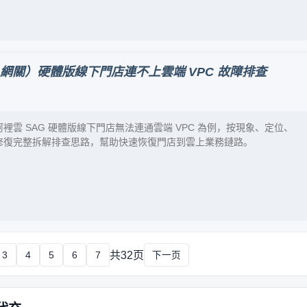
入網關）硬體版線下門店連不上雲端 VPC 故障排查
裡雲 SAG 硬體版線下門店無法連通雲端 VPC 為例，按現象、定位、
修復完整拆解排查思路，幫助快速恢復門店到雲上業務鏈路。
共32页
3
4
5
6
7
下一页