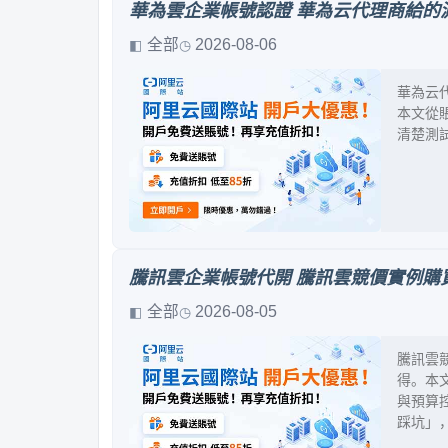
華為雲企業帳號認證 華為云代理商給的
全部
2026-08-06
華為云
本文從
清楚測
騰訊雲企業帳號代開 騰訊雲競價實例購
全部
2026-08-05
騰訊雲
得。本
與預算
踩坑」