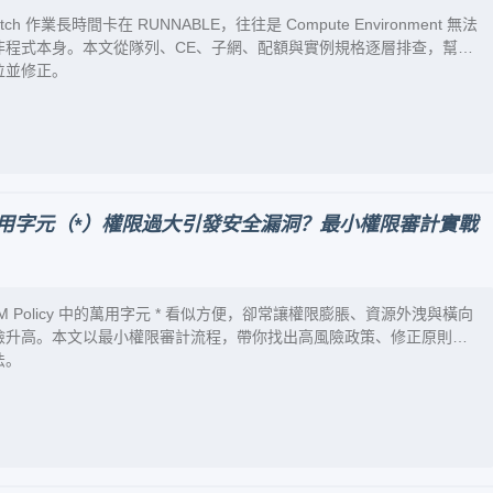
atch 作業長時間卡在 RUNNABLE，往往是 Compute Environment 無法
非程式本身。本文從隊列、CE、子網、配額與實例規格逐層排查，幫你
位並修正。
icy 萬用字元（*）權限過大引發安全漏洞？最小權限審計實戰
IAM Policy 中的萬用字元 * 看似方便，卻常讓權限膨脹、資源外洩與橫向
險升高。本文以最小權限審計流程，帶你找出高風險政策、修正原則與
法。