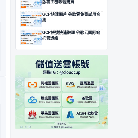
版雲主機帳號購買
GCP快速開戶 谷歌雲免費試用合
集
GCP帳號快速辦理 谷歌云国际站
托管运维