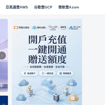
亞馬遜雲AWS
谷歌雲GCP
微軟雲Azure
›