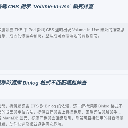
CBS 提示 `Volume-In-Use` 鎖死排查
訊雲 TKE 中 Pod 掛載 CBS 盤時出現 Volume-In-Use 鎖死的排查思
現象、成因到修復與預防，整理成可直接落地的實戰指南。
移時源庫 Binlog 格式不匹配報錯排查
發，拆解騰訊雲 DTS 對 Binlog 的依賴，逐一解析源庫 Binlog 格式不
錯的成因與定位方法，提供自建與雲上實操步驟、風險評估與驗證手
 MariaDB 差異、從庫同步與會話級陷阱，附帶可直接使用的排查清單
實踐，助你快速修復並避免再次踩坑。