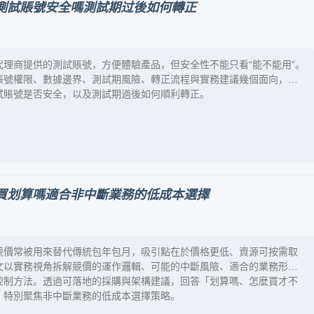
測試賬號安全嗎測試期过後如何轉正
代理商提供的測試賬號，方便體驗產品，但安全性不能只看“能不能用”。
賬號權限、數據邊界、測試期風險、轉正流程與實務建議幾個面向，說
試賬號是否安全，以及測試期過後如何順利轉正。
買划算嗎適合非中斷業務的低成本選擇
競價常被用來替代傳統包年包月，吸引點在於價格更低、資源可按需取
文以實務視角拆解競價的運作邏輯、可能的中斷風險、適合的業務形態
控制方法。透過可落地的採購與架構建議，回答「划算嗎、怎麼買才不
，特別聚焦非中斷業務的低成本選擇策略。