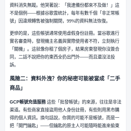
資料消失無蹤。他哭著說：「我連備份都來不及做！」這
不是個例——根據谷歌雲統計，每年有數千個「非正常帳
號」因違規轉售被強制關閉，99%的資料無法恢復。
更慘的是，這些帳號通常使用虛假身份註冊。當谷歌進行
實名審查時，發現機主名義與實際使用者不符，立刻執行
「關機」。這就像你租了個房子，結果房東發現你沒簽合
同，二話不說把你的東西全扔出門外——而且還沒法投
訴。
風險二：資料外洩？你的秘密可能被當成「二手
商品」
GCP帳號充值服務
這些「批發帳號」的來源，往往是非法
渠道。有些商家直接盜用他人身份註冊，有些則用黑市購
得的個人資訊。換句話說，你買的可能不是帳號，而是一
把「開門鑰匙」——但鑰匙的原主人可能隨時能進來偷東