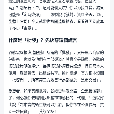
最近朋友圈刷到「谷歌雲個人實名賬號批發，便宜大
碗」？別急著下单，這可能個大坑！你以为捡到寶，結果
可能是「定時炸彈」——帳號說封就封，資料全丟，還可
能惹上官司！今天就帶你扒開這層糖衣，看看裡面到底塞
了多少「毒藥」。
什麼是「批發」？先拆穿這個謊言
谷歌雲壓根沒這服務！所謂的「批發」，只是黑心商家的
包裝術。你以為他們有內部渠道？其實全是騙局。谷歌的
帳號政策明確規定：每個帳號必須實名認證，且僅限本人
使用，嚴禁轉售、出租或共享。換句話說，官方根本沒開
「批發門」，所有第三方販售行為都屬於「黑市交易」。
想想看，如果真能批發，谷歌雲早就開設「企業批發部」
了，何必讓你去暗網找那些神神秘秘的「代理」？這就好
比說「超市賣的衛生紙可以批發，但你卻在公園長椅上買
到一堆假貨」——荒謬至極！