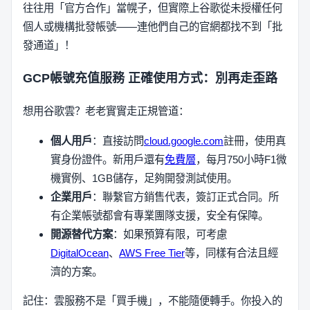
往往用「官方合作」當幌子，但實際上谷歌從未授權任何
個人或機構批發帳號——連他們自己的官網都找不到「批
發通道」！
GCP帳號充值服務
正確使用方式：別再走歪路
想用谷歌雲？老老實實走正規管道：
個人用戶
：直接訪問
cloud.google.com
註冊，使用真
實身份證件。新用戶還有
免費層
，每月750小時F1微
機實例、1GB儲存，足夠開發測試使用。
企業用戶
：聯繫官方銷售代表，簽訂正式合同。所
有企業帳號都會有專業團隊支援，安全有保障。
開源替代方案
：如果預算有限，可考慮
DigitalOcean
、
AWS Free Tier
等，同樣有合法且經
濟的方案。
記住：雲服務不是「買手機」，不能隨便轉手。你投入的