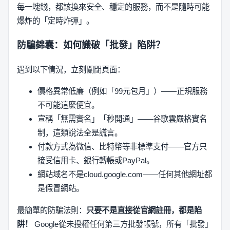
每一塊錢，都該換來安全、穩定的服務，而不是隨時可能
爆炸的「定時炸彈」。
防騙錦囊：如何識破「批發」陷阱？
遇到以下情況，立刻關閉頁面：
價格異常低廉（例如「99元包月」）——正規服務
不可能這麼便宜。
宣稱「無需實名」「秒開通」——谷歌雲嚴格實名
制，這類說法全是謊言。
付款方式為微信、比特幣等非標準支付——官方只
接受信用卡、銀行轉帳或PayPal。
網站域名不是cloud.google.com——任何其他網址都
是假冒網站。
最簡單的防騙法則：
只要不是直接從官網註冊，都是陷
阱！
Google從未授權任何第三方批發帳號，所有「批發」