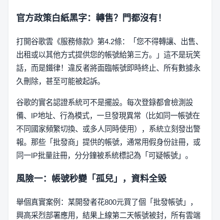
官方政策白紙黑字：轉售？門都沒有！
打開谷歌雲《服務條款》第4.2條：「您不得轉讓、出售、
出租或以其他方式提供您的帳號給第三方。」這不是玩笑
話，而是鐵律！違反者將面臨帳號即時終止、所有數據永
久刪除，甚至可能被起訴。
谷歌的實名認證系統可不是擺設。每次登錄都會檢測設
備、IP地址、行為模式，一旦發現異常（比如同一帳號在
不同國家頻繁切換、或多人同時使用），系統立刻發出警
報。那些「批發商」提供的帳號，通常用假身份註冊，或
同一IP批量註冊，分分鐘被系統標記為「可疑帳號」。
風險一：帳號秒變「孤兒」，資料全毀
舉個真實案例：某開發者花800元買了個「批發帳號」，
興高采烈部署應用，結果上線第二天帳號被封，所有雲端