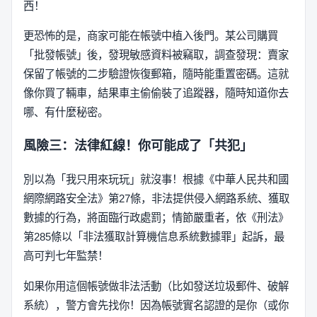
西！
更恐怖的是，商家可能在帳號中植入後門。某公司購買
「批發帳號」後，發現敏感資料被竊取，調查發現：賣家
保留了帳號的二步驗證恢復郵箱，隨時能重置密碼。這就
像你買了輛車，結果車主偷偷裝了追蹤器，隨時知道你去
哪、有什麼秘密。
風險三：法律紅線！你可能成了「共犯」
別以為「我只用來玩玩」就沒事！根據《中華人民共和國
網際網路安全法》第27條，非法提供侵入網路系統、獲取
數據的行為，將面臨行政處罰；情節嚴重者，依《刑法》
第285條以「非法獲取計算機信息系統數據罪」起訴，最
高可判七年監禁！
如果你用這個帳號做非法活動（比如發送垃圾郵件、破解
系統），警方會先找你！因為帳號實名認證的是你（或你