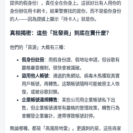
提供的假身份），責任全在你身上。這就好比有人用你的
身份辦信用卡刷卡，結果警察找的是你，而不是偷你身份
的人——因為證據上顯示「持卡人」就是你。
真相揭密：這些「批發商」到底在賣什麼？
他們的「貨源」大概有三種：
假身份註冊
：用假身份證、假地址申請，但谷歌有
嚴格審查機制，很快會被識破。
盜用他人帳號
：通過釣魚網站、病毒木馬獲取真實
用戶帳號，再轉售。這類帳號隨時可能被原主人恢
復，或被谷歌封鎖。
企業帳號違規轉售
：某些公司用企業帳號私下出
售，但企業帳號通常有嚴格的管理政策，轉售行為
會觸發企業審計，連帶導致帳號封停。
無論哪種，都是「高風險地雷」。更諷刺的是，這些商家