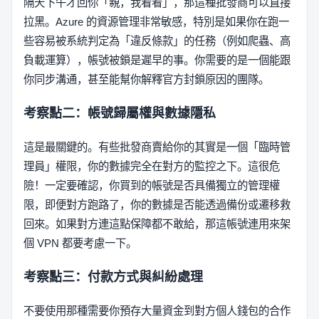
隔天下午才回你「親，我看看」，那這種批發商可以直接
拉黑。Azure 的資源管理非常敏感，特別是如果你在跑一
些容易被系統判定為「違反條款」的任務（例如爬蟲、高
負載運算），帳號被鎖是遲早的事。你需要的是一個能跟
你同步溝通，甚至能幫你解釋官方封鎖原因的團隊。
考察點二：帳號歸屬權與數據隱私
這是最關鍵的。有些批發商賣給你的其實是一個「臨時管
理員」權限，你的數據完全在對方的監控之下。這很危
險！一定要確認，你買到的帳號是否具備獨立的管理權
限，即便對方跑路了，你的數據是否能透過備份或遷移救
回來。如果對方連這點保障都不敢給，那這帳號連用來架
個 VPN 都要考慮一下。
考察點三：付款方式與糾紛處理
不要使用那種需要你預存大量資金到對方個人錢包的合作