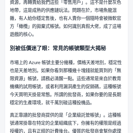
資源，再轉賣給我們這些「零售用戶」。這不是什麼灰色
地帶，這是成熟的供應鏈玩法。問題在於，市場魚龍混
雜，有人給你穩定售後，也有人賣你一個隨時會被微軟官
方「橄欖」的拋棄式帳號。如何識別真假大佬，成了這場
遊戲的核心。
別被低價迷了眼：常見的帳號類型大揭秘
市場上的 Azure 帳號主要分幾種，價格天差地別，穩定性
也是天差地別。如果你看到那種幾十塊錢就能買到的「無
限資源」帳號，請務必清醒一點。這些通常是來自於教育
機構的試用帳號，或者利用漏洞產生的促銷碼，這種帳號
今天買明天掛是常態。所謂的批發商，如果你要的是長期
穩定的生產環境，就千萬別碰這種投機品。
真正靠譜的批發商提供的是「企業級託管帳號」。這種帳
號通常掛靠在特定的企業組織底下，你擁有的權限是經過
授權的，且有正經的計費後台。優質的批發商會幫你處理