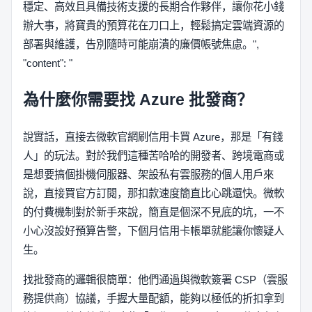
穩定、高效且具備技術支援的長期合作夥伴，讓你花小錢
辦大事，將寶貴的預算花在刀口上，輕鬆搞定雲端資源的
部署與維護，告別隨時可能崩潰的廉價帳號焦慮。",
"content": "
為什麼你需要找 Azure 批發商？
說實話，直接去微軟官網刷信用卡買 Azure，那是「有錢
人」的玩法。對於我們這種苦哈哈的開發者、跨境電商或
是想要搞個掛機伺服器、架設私有雲服務的個人用戶來
說，直接買官方訂閱，那扣款速度簡直比心跳還快。微軟
的付費機制對於新手來說，簡直是個深不見底的坑，一不
小心沒設好預算告警，下個月信用卡帳單就能讓你懷疑人
生。
找批發商的邏輯很簡單：他們通過與微軟簽署 CSP（雲服
務提供商）協議，手握大量配額，能夠以極低的折扣拿到