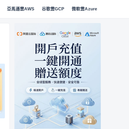
亞馬遜雲AWS
谷歌雲GCP
微軟雲Azure