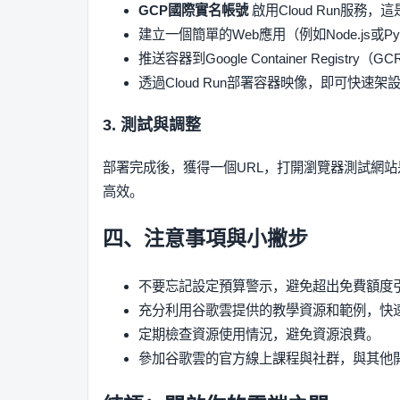
GCP國際實名帳號
啟用Cloud Run服務，
建立一個簡單的Web應用（例如Node.js或Pyt
推送容器到Google Container Registry（G
透過Cloud Run部署容器映像，即可快速架
3. 測試與調整
部署完成後，獲得一個URL，打開瀏覽器測試網
高效。
四、注意事項與小撇步
不要忘記設定預算警示，避免超出免費額度
充分利用谷歌雲提供的教學資源和範例，快
定期檢查資源使用情況，避免資源浪費。
參加谷歌雲的官方線上課程與社群，與其他