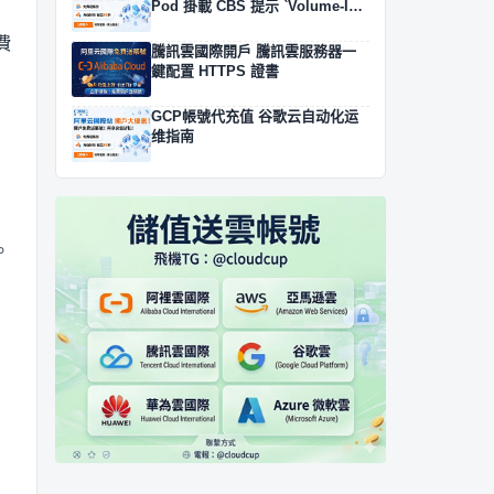
Pod 掛載 CBS 提示 `Volume-In-
Use` 鎖死排查
費
騰訊雲國際開戶 騰訊雲服務器一
鍵配置 HTTPS 證書
GCP帳號代充值 谷歌云自动化运
维指南
定。