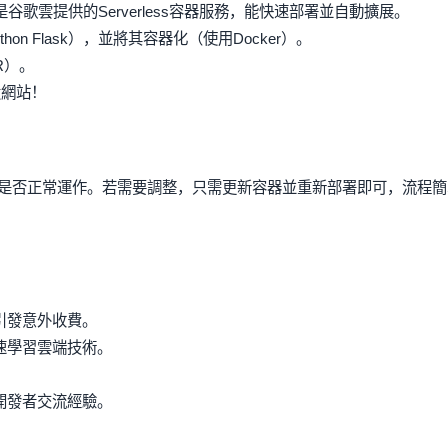
這是谷歌雲提供的Serverless容器服務，能快速部署並自動擴展。
hon Flask），並將其容器化（使用Docker）。
CR）。
設網站！
站是否正常運作。若需要調整，只需更新容器並重新部署即可，流程簡
引發意外收費。
速學習雲端技術。
開發者交流經驗。