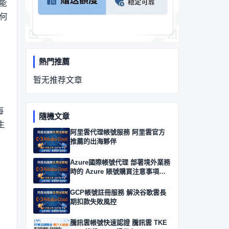
能
何
熱門推薦
暂无推荐文章
每
隨機文章
生
阿里雲代理帳號服務 阿里雲官方
推薦的出海夥伴
Azure國際帳號代理 部署境外業務
時的 Azure 賬號購買注意事項與
合規
GCP帳號註冊服務 解決谷歌雲長
期扣款失敗風控
騰訊雲帳號快速認證 騰訊雲 TKE