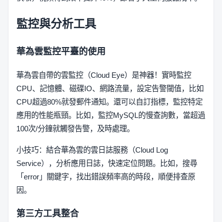
監控與分析工具
華為雲監控平臺的使用
華為雲自帶的雲監控（Cloud Eye）是神器！實時監控
CPU、記憶體、磁碟IO、網路流量，設定告警閾值，比如
CPU超過80%就發郵件通知。還可以自訂指標，監控特定
應用的性能瓶頸。比如，監控MySQL的慢查詢數，當超過
100次/分鐘就觸發告警，及時處理。
小技巧：結合華為雲的雲日誌服務（Cloud Log
Service），分析應用日誌，快速定位問題。比如，搜尋
「error」關鍵字，找出錯誤頻率高的時段，順便排查原
因。
第三方工具整合