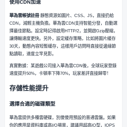
使用CDN加速
華為雲帳號註冊
靜態資源如圖片、CSS、JS，直接扔給
CDN，減輕主機負擔。華為雲CDN支持智能分發，自動選
擇最佳節點。設定時記得啟用HTTP/2，並開啟Gzip壓縮，
讓傳輸速度更快。另外，設定緩存策略，比如將圖片緩存
30天，動態內容短暫緩存，這樣用戶訪問時直接從邊緣節
點讀取，速度立竿見影。
真實數據：某遊戲公司接入華為雲CDN後，全球玩家登錄
速度提升50%，卡頓率下降70%，玩家差評直接歸零！
存儲性能提升
選擇合適的磁碟類型
華為雲提供多種雲硬碟，別傻傻用預設的普通雲盤。如果
你的應用是資料庫或高I/O場景，建議用超高IO型，IOPS