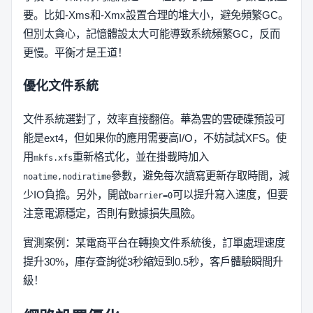
要。比如-Xms和-Xmx設置合理的堆大小，避免頻繁GC。
但別太貪心，記憶體設太大可能導致系統頻繁GC，反而
更慢。平衡才是王道！
優化文件系統
文件系統選對了，效率直接翻倍。華為雲的雲硬碟預設可
能是ext4，但如果你的應用需要高I/O，不妨試試XFS。使
用
重新格式化，並在掛載時加入
mkfs.xfs
參數，避免每次讀寫更新存取時間，減
noatime,nodiratime
少IO負擔。另外，開啟
可以提升寫入速度，但要
barrier=0
注意電源穩定，否則有數據損失風險。
實測案例：某電商平台在轉換文件系統後，訂單處理速度
提升30%，庫存查詢從3秒縮短到0.5秒，客戶體驗瞬間升
級！