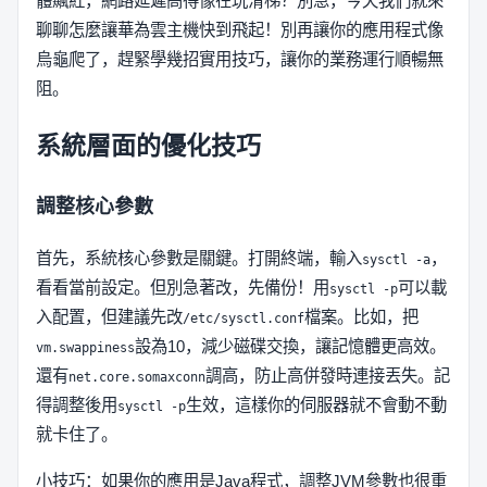
體飆紅，網路延遲高得像在玩滑梯？別急，今天我們就來
聊聊怎麼讓華為雲主機快到飛起！別再讓你的應用程式像
烏龜爬了，趕緊學幾招實用技巧，讓你的業務運行順暢無
阻。
系統層面的優化技巧
調整核心參數
首先，系統核心參數是關鍵。打開終端，輸入
，
sysctl -a
看看當前設定。但別急著改，先備份！用
可以載
sysctl -p
入配置，但建議先改
檔案。比如，把
/etc/sysctl.conf
設為10，減少磁碟交換，讓記憶體更高效。
vm.swappiness
還有
調高，防止高併發時連接丟失。記
net.core.somaxconn
得調整後用
生效，這樣你的伺服器就不會動不動
sysctl -p
就卡住了。
小技巧：如果你的應用是Java程式，調整JVM參數也很重