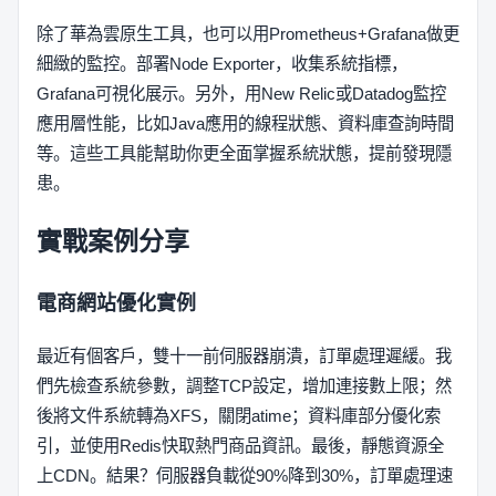
除了華為雲原生工具，也可以用Prometheus+Grafana做更
細緻的監控。部署Node Exporter，收集系統指標，
Grafana可視化展示。另外，用New Relic或Datadog監控
應用層性能，比如Java應用的線程狀態、資料庫查詢時間
等。這些工具能幫助你更全面掌握系統狀態，提前發現隱
患。
實戰案例分享
電商網站優化實例
最近有個客戶，雙十一前伺服器崩潰，訂單處理遲緩。我
們先檢查系統參數，調整TCP設定，增加連接數上限；然
後將文件系統轉為XFS，關閉atime；資料庫部分優化索
引，並使用Redis快取熱門商品資訊。最後，靜態資源全
上CDN。結果？伺服器負載從90%降到30%，訂單處理速