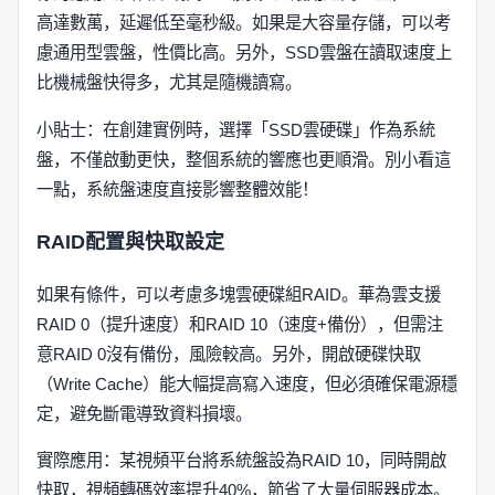
高達數萬，延遲低至毫秒級。如果是大容量存儲，可以考
慮通用型雲盤，性價比高。另外，SSD雲盤在讀取速度上
比機械盤快得多，尤其是隨機讀寫。
小貼士：在創建實例時，選擇「SSD雲硬碟」作為系統
盤，不僅啟動更快，整個系統的響應也更順滑。別小看這
一點，系統盤速度直接影響整體效能！
RAID配置與快取設定
如果有條件，可以考慮多塊雲硬碟組RAID。華為雲支援
RAID 0（提升速度）和RAID 10（速度+備份），但需注
意RAID 0沒有備份，風險較高。另外，開啟硬碟快取
（Write Cache）能大幅提高寫入速度，但必須確保電源穩
定，避免斷電導致資料損壞。
實際應用：某視頻平台將系統盤設為RAID 10，同時開啟
快取，視頻轉碼效率提升40%，節省了大量伺服器成本。