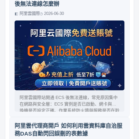
除錯方法與對 SEO 的影響，讓設定過程穩定可控。
後無法連線怎麼辦
阿里雲國際
2026-06-30
阿里雲國際站開通 ECS 後無法連線，常見原因集中
在網路與安全層：ECS 實例是否已啟動、網卡與交
換機是否設定正確、作業系統防火牆與服務是否在聆
聽、以及安全組與防火牆規則是否放行 SSH/RDP。
本文以排查流程為主線，從連線方式、IP/端口、雲
阿里雲代理商開戶 如何利用雲資料庫自治服
端安全組到本機路徑，並給出可直接照做的檢查清單
務DAS自動閃回誤刪的表數據
與修復策略，幫你在最短時間恢復連線。