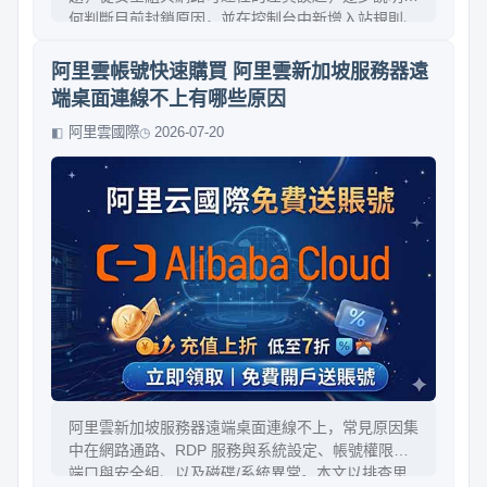
何判斷目前封鎖原因，並在控制台中新增入站規則、
選擇來源地址與協定、驗證是否生效。文中提供常見
場景（Web、SSH、資料庫）建議，並提醒國際站
阿里雲帳號快速購買 阿里雲新加坡服務器遠
可能遇到的限制與排查方法。整體流程清晰、步驟可
端桌面連線不上有哪些原因
直接照做。
阿里雲國際
2026-07-20
阿里雲新加坡服務器遠端桌面連線不上，常見原因集
中在網路通路、RDP 服務與系統設定、帳號權限、
端口與安全組、以及磁碟/系統異常。本文以排查思