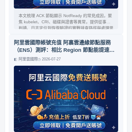
本文梳理 ACK 節點顯示 NotReady 的常見成因，聚
焦 kubelet、CRI、磁碟與證書等異常，提供從事件
判讀、日志定位到恢復驗證的實戰排查路徑與處理思
路，適合日常故障處理與值班排障。
阿里雲國際帳號充值 阿裏雲邊緣節點服務
（ENS）測評：相比 Region 節點能提速多
少？
阿里雲國際
2026-07-27