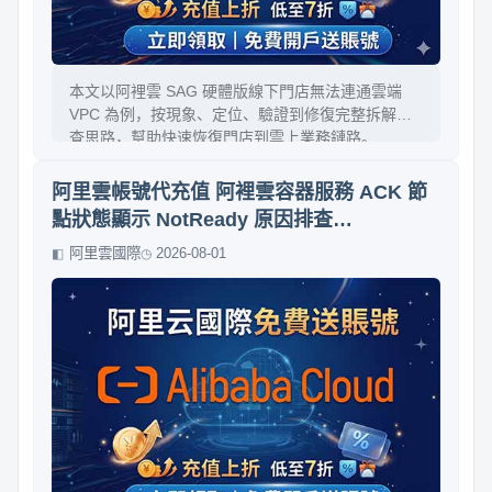
本文以阿裡雲 SAG 硬體版線下門店無法連通雲端
VPC 為例，按現象、定位、驗證到修復完整拆解排
查思路，幫助快速恢復門店到雲上業務鏈路。
阿里雲帳號代充值 阿裡雲容器服務 ACK 節
點狀態顯示 NotReady 原因排查
（Kubelet/CRI 異常）
阿里雲國際
2026-08-01