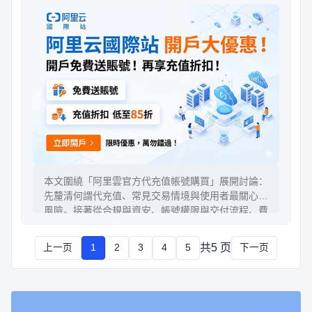
本文圍繞「阿里雲官方代充值帳號購買」展開討論：
先釐清何謂代充值、常見交易情境與使用者最關心的
風險。接著從合規與資安、帳號權限與交付流程、費
用結算與憑證保存、以及售後與爭議處理四面向提出
檢查清單。最後給出實操建議：如何在不影響業務的
共5 页
上一页
1
2
3
4
5
下一页
前提下，降低不必要的不確定性，並把成本管控做到
可追溯。