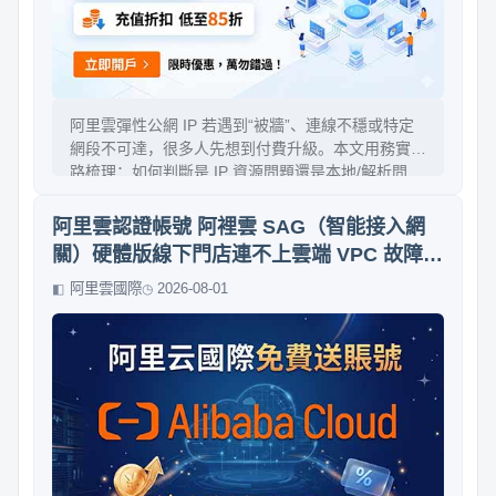
阿里雲彈性公網 IP 若遇到“被牆”、連線不穩或特定
網段不可達，很多人先想到付費升級。本文用務實思
路梳理：如何判斷是 IP 資源問題還是本地/解析問
題，如何在不增加成本的前提下，快速完成彈性公網
IP 的更換與切換，並給出可操作的排查清單、風險
阿里雲認證帳號 阿裡雲 SAG（智能接入網
點與驗證方法，幫你在最短時間恢復可用性。
關）硬體版線下門店連不上雲端 VPC 故障排
查
阿里雲國際
2026-08-01