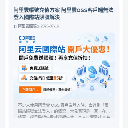
路為主線，從「先確認能否到達」到「再檢查 RDP
服務與防火牆」，最後覆盤日誌與例外情況。你可以
阿里雲帳號充值方案 阿里雲OSS客戶端無法
用最少步驟定位問題，避免反覆重裝或盲目改設定。
登入國際站賬號解決
阿里雲國際
2026-07-16
不少人使用阿里雲 OSS 客戶端登入時，會遇到「國
際站賬號無法登入」的情況，常見表現是一直卡在登
錄頁、提示驗證失敗或授權失效。本文以實務排查為
主線，整理可能原因：網路與代理、瀏覽器與