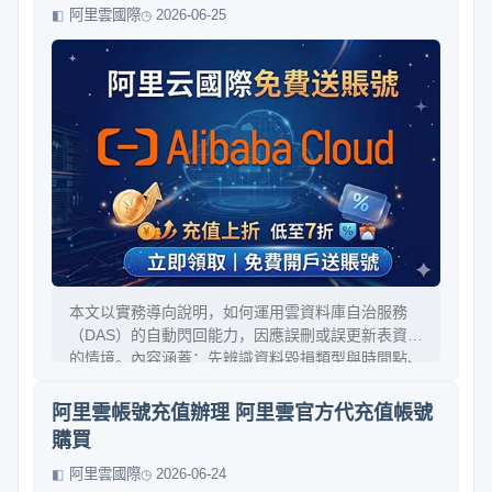
阿里雲國際
2026-06-25
本文以實務導向說明，如何運用雲資料庫自治服務
（DAS）的自動閃回能力，因應誤刪或誤更新表資料
的情境。內容涵蓋：先辨識資料毀損類型與時間點、
再確認是否啟用閃回/保留政策、最後用自動閃回完
成回復並驗證一致性。文中也提供操作檢查清單、常
阿里雲帳號充值辦理 阿里雲官方代充值帳號
見失敗原因與治理建議，降低停機與人為失誤成本。
購買
阿里雲國際
2026-06-24