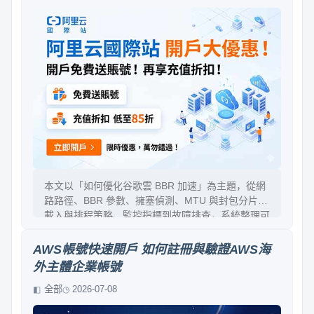
本文以「如何優化谷歌雲 BBR 加速」為主題，從網
路路徑、BBR 參數、擁塞偵測、MTU 與封包分片、
載入與排程策略、監控指標到故障排查，系統整理可
落地的優化方法。你會學到如何用吞吐量、延遲與重
傳率評估成效，並避免常見的錯誤設定。文章偏實
AWS帳號快速開戶 如何註冊與驗證AWS海
務、易理解，讓伺服器網路更穩、更快。
外主體企業帳號
全部
2026-07-08