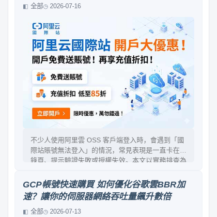
全部
2026-07-16
不少人使用阿里雲 OSS 客戶端登入時，會遇到「國
際站賬號無法登入」的情況，常見表現是一直卡在登
錄頁、提示驗證失敗或授權失效。本文以實務排查為
主線，整理可能原因：網路與代理、瀏覽器與
Cookie、國際站授權流程、客戶端版本與配置、賬
GCP帳號快速購買 如何優化谷歌雲BBR加
號權限與安全策略。最後給出可操作的解法與驗證步
速？讓你的伺服器網絡吞吐量飆升數倍
驟，幫你快速恢復登入。
全部
2026-07-13