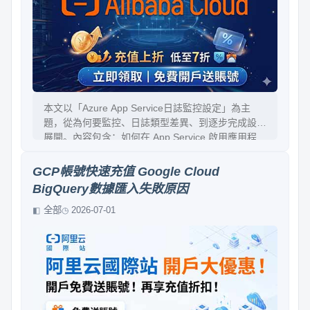
本文以「Azure App Service日誌監控設定」為主
題，從為何要監控、日誌類型差異、到逐步完成設定
展開。內容包含：如何在 App Service 啟用應用程
式/詳細錯誤/HTTP 訪問日誌、如何選擇儲存位置與
保留策略、Log Analytics 與診斷設定的關聯方式、
GCP帳號快速充值 Google Cloud
查詢與告警的實作思路，並提醒常見誤區與成本風
BigQuery數據匯入失敗原因
險。讓你能落地建立可追溯、可告警的監控體系。
全部
2026-07-01