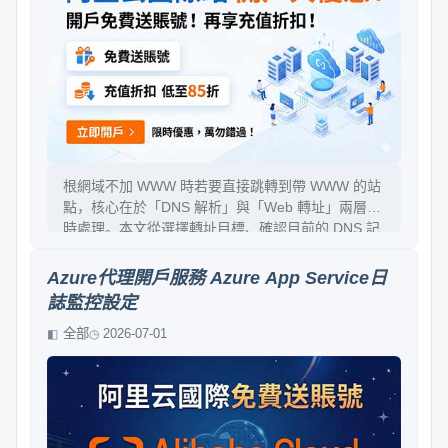
根網域不加 WWW 時若要直接跳轉到帶 WWW 的站
點，核心在於「DNS 解析」與「Web 轉址」兩層同
時處理。本文從選擇轉址目標、確認目前的 DNS 記
錄、建立正確的 A/AAAA 與 CNAME、以及在 Web
端設定 301 永久轉址開始，並說明常見失敗原因、
Azure代理開戶服務 Azure App Service日
除錯方法與對 SEO 的影響，讓設定過程穩定可控。
誌監控設定
全部
2026-07-01