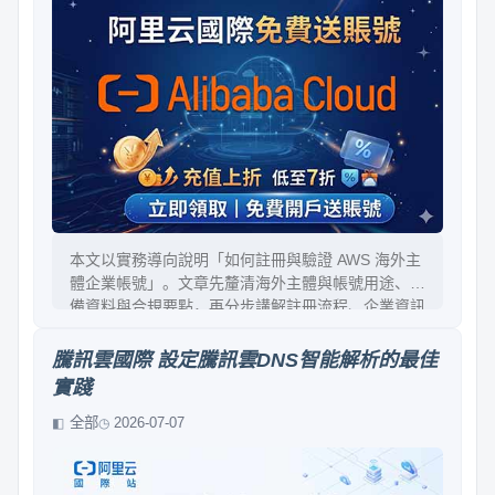
本文以實務導向說明「如何註冊與驗證 AWS 海外主
體企業帳號」。文章先釐清海外主體與帳號用途、準
備資料與合規要點，再分步講解註冊流程、企業資訊
填寫、付款方式綁定、信用與風險檢查、以及最常見
的驗證失敗原因。最後提供提交後的跟進策略、文件
騰訊雲國際 設定騰訊雲DNS智能解析的最佳
整理清單與替代方案，幫助你在可控風險下完成驗證
實踐
並順利啟用服務。
全部
2026-07-07