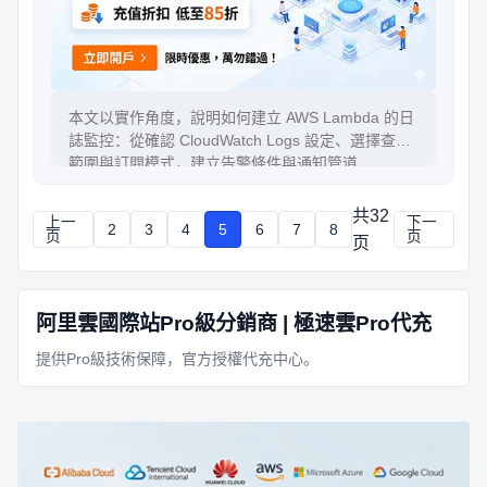
本文以實作角度，說明如何建立 AWS Lambda 的日
誌監控：從確認 CloudWatch Logs 設定、選擇查詢
範圍與訂閱模式，建立告警條件與通知管道
（SNS/Email、Slack、PagerDuty）。進一步涵蓋常
見落差原因：權限不足、日誌延遲、函式未觸發、查
共32
上一
下一
2
3
4
5
6
7
8
詢維度不一致，以及如何用結構化日誌提升可觀測
页
页
页
性。用可落地步驟，讓告警真正發揮作用。
阿里雲國際站Pro級分銷商 | 極速雲Pro代充
提供Pro級技術保障，官方授權代充中心。