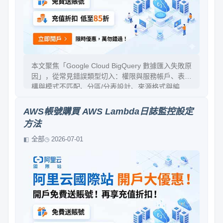
本文聚焦「Google Cloud BigQuery 數據匯入失敗原
因」，從常見錯誤類型切入：權限與服務帳戶、表結
構與模式不匹配、分區/分表設計、來源格式與編
碼、網路與配額限制、任務參數與暫存檔清理等。並
提供可操作的排查流程與修正策略。讀者可用這些判
AWS帳號購買 AWS Lambda日誌監控設定
斷標準快速定位問題根因，降低匯入重做成本，提升
方法
資料管線穩定性。
全部
2026-07-01