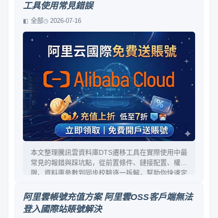
工具使用常見錯誤
全部
2026-07-16
本文整理騰訊雲資料庫DTS遷移工具在實際使用中最
常見的報錯與踩坑點，從前置條件、鏈接配置、權
限、資料庫參數到同步校驗逐一拆解，幫助你快速定
位問題、少走彎路，順利完成遷移。
阿里雲帳號充值方案 阿里雲OSS客戶端無法
登入國際站賬號解決