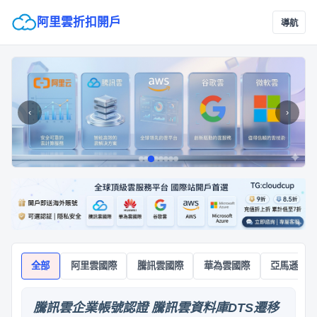
阿里雲折扣開戶
導航
‹
›
全部
阿里雲國際
騰訊雲國際
華為雲國際
亞馬遜雲A
騰訊雲企業帳號認證 騰訊雲資料庫DTS遷移