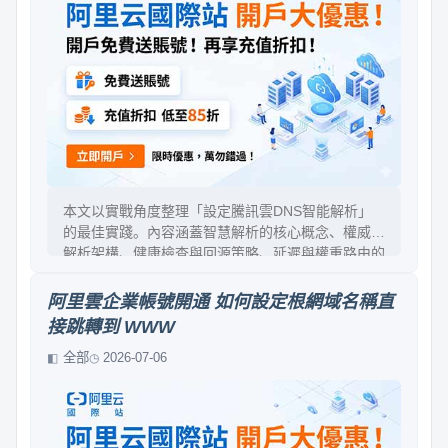
本文以實戰角度整理「設定騰訊雲DNS智能解析」
的最佳實踐。內容涵蓋智慧解析的核心概念、權威與
解析架構、健康檢查與回源策略、延遲與權重路由的
選擇方法、CNAME與A/AAAA記錄的組合規劃、TTL
與快取的平衡、故障切換演練與監控告警，以及常見
阿里雲企業帳號開通 如何設定根網域名稱直
配置錯誤的排查思路。目標是讓你能在可控風險下快
接跳轉到 WWW
速上線並長期運維。
全部
2026-07-06